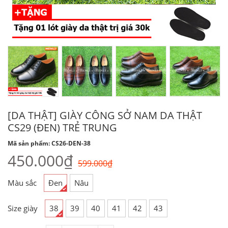
[DA THẬT] GIÀY CÔNG SỞ NAM DA THẬT
CS29 (ĐEN) TRẺ TRUNG
Mã sản phẩm: CS26-DEN-38
450.000₫
599.000₫
Màu sắc
Đen
Nâu
Size giày
38
39
40
41
42
43