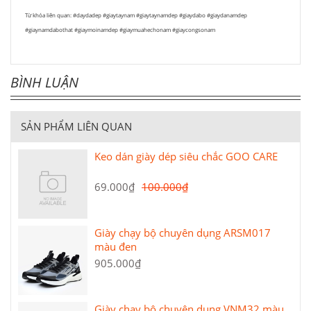
Từ khóa liên quan: #daydadep #giaytaynam #giaytaynamdep #giaydabo #giaydanamdep
#giaynamdabothat #giaymoinamdep #giaymuahechonam #giaycongsonam
BÌNH LUẬN
SẢN PHẨM LIÊN QUAN
Keo dán giày dép siêu chắc GOO CARE
69.000₫
100.000₫
Giày chạy bộ chuyên dụng ARSM017
màu đen
905.000₫
Giày chạy bộ chuyên dụng VNM32 màu