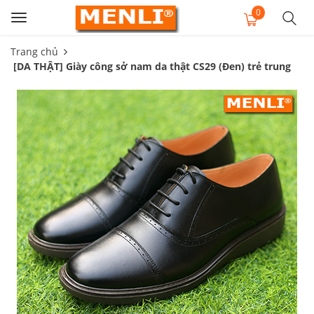
0
Toggle
navigation
Trang chủ
[DA THẬT] Giày công sở nam da thật CS29 (Đen) trẻ trung