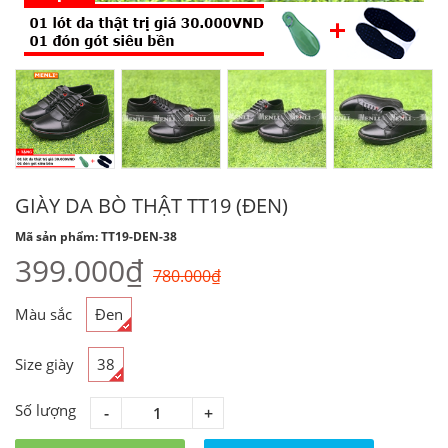
GIÀY DA BÒ THẬT TT19 (ĐEN)
Mã sản phẩm: TT19-DEN-38
399.000₫
780.000₫
Màu sắc
Đen
Size giày
38
Số lượng