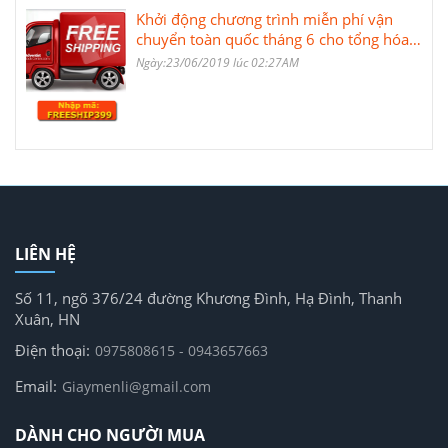
Khởi động chương trình miễn phí vận
chuyển toàn quốc tháng 6 cho tổng hóa
đơn từ 399.000 VNĐ
Ngày:23/06/2019 lúc 02:27AM
LIÊN HỆ
Số 11, ngõ 376/24 đường Khương Đình, Hạ Đình, Thanh
Xuân, HN
Điện thoại:
0975808615 - 0943657663
Email:
Giaymenli@gmail.com
DÀNH CHO NGƯỜI MUA