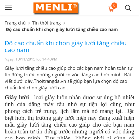
0
Toggle
navigation
Trang chủ
Tin thời trang
Độ cao chuẩn khi chọn giày lười tăng chiều cao nam
Độ cao chuẩn khi chọn giày lười tăng chiều
cao nam
Ngày: 10/11/2015 lúc 14:40PM
Giày lười tăng chiều cao giúp cho các bạn nam hoàn toàn tự
tin đứng trước những người có vóc dáng cao hơn mình. Bài
viết dưới đây,Thoitrangda.vn sẽ giúp bạn lựa chọn độ cao
chuẩn khi chọn giày lười cao .
Giày lười
 - loại giày luôn nhân được sự ủng hộ nhiệt 
tình của đâng mày râu nhờ sự tiện lợi cũng như 
phong cách trẻ trung, lịch lãm mà nó mang lại. Đặc 
biệt hơn, thị trường giày lười hiện nay đang xuất hiện 
mẫu giày lười tăng chiều cao giúp cho các bạn nam 
hoàn toàn tự tin đứng trước những người có vóc dáng 
cao hơn mình. Tuy nhiên, không phải ai cũng có 