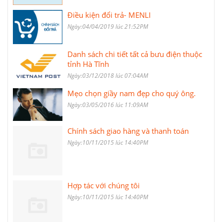
Điều kiện đổi trả- MENLI
Ngày:04/04/2019 lúc 21:52PM
Danh sách chi tiết tất cả bưu điện thuộc
tỉnh Hà Tĩnh
Ngày:03/12/2018 lúc 07:04AM
Mẹo chọn giầy nam đẹp cho quý ông.
Ngày:03/05/2016 lúc 11:09AM
Chính sách giao hàng và thanh toán
Ngày:10/11/2015 lúc 14:40PM
Hợp tác với chúng tôi
Ngày:10/11/2015 lúc 14:40PM