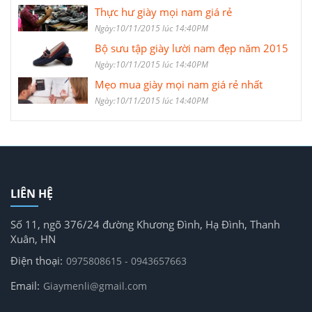
Thực hư giày mọi nam giá rẻ
Ngày:10/11/2015 lúc 14:40PM
Bộ sưu tập giày lười nam đẹp năm 2015
Ngày:10/11/2015 lúc 14:40PM
Mẹo mua giày mọi nam giá rẻ nhất
Ngày:10/11/2015 lúc 14:40PM
LIÊN HỆ
Số 11, ngõ 376/24 đường Khương Đình, Hạ Đình, Thanh
Xuân, HN
Điện thoại:
0975808615 - 0943657663
Email:
Giaymenli@gmail.com