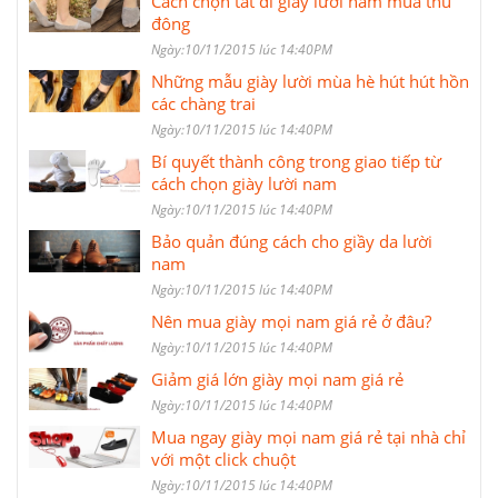
Cách chọn tất đi giày lười nam mùa thu
đông
Ngày:10/11/2015 lúc 14:40PM
Những mẫu giày lười mùa hè hút hút hồn
các chàng trai
Ngày:10/11/2015 lúc 14:40PM
Bí quyết thành công trong giao tiếp từ
cách chọn giày lười nam
Ngày:10/11/2015 lúc 14:40PM
Bảo quản đúng cách cho giầy da lười
nam
Ngày:10/11/2015 lúc 14:40PM
Nên mua giày mọi nam giá rẻ ở đâu?
Ngày:10/11/2015 lúc 14:40PM
Giảm giá lớn giày mọi nam giá rẻ
Ngày:10/11/2015 lúc 14:40PM
Mua ngay giày mọi nam giá rẻ tại nhà chỉ
với một click chuột
Ngày:10/11/2015 lúc 14:40PM