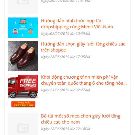
Ngày:26/06/2020 lúc 17:31PM
Hướng dẫn hình thức hợp tác
dropshipping cùng Menli Việt Nam
Ngày:02/07/2019 lúc 10:39AM
Hướng dẫn chọn giày lười tăng chiều cao
trên shopee
Ngày:28/06/2019 lúc 17:05PM
Khởi động chương trình miễn phí vận
chuyển toàn quốc tháng 6 cho tổng hóa
đơn từ 399.000 VNĐ
Ngày:23/06/2019 lúc 02:27AM
Bỏ túi một số mẹo chọn giày lười tăng
chiều cao cho nam
Ngày:18/06/2019 lúc 22:14PM